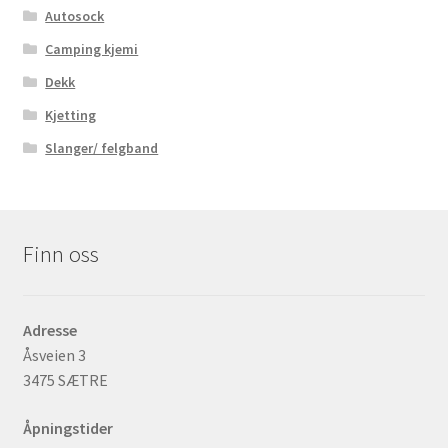
Autosock
Camping kjemi
Dekk
Kjetting
Slanger/ felgband
Finn oss
Adresse
Åsveien 3
3475 SÆTRE
Åpningstider