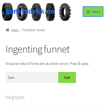
gummidekk.no
Hopp
Hopp
Meny
til
til
navigasjon
innhold
Uncategorized
Hjem
Forfatter: Svein
Ingenting funnet
Vi klarer ikke å finne det du leter etter. Prøv å søke.
Søk
etter:
Velg type: