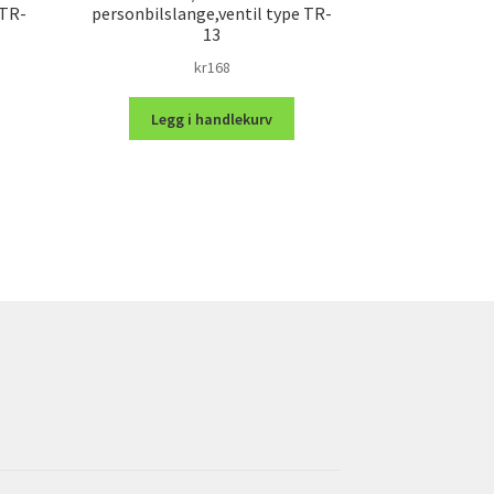
 TR-
personbilslange,ventil type TR-
13
kr
168
Legg i handlekurv