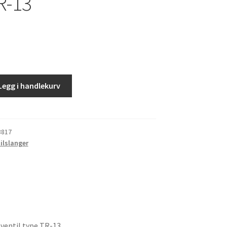
R-13
Legg i handlekurv
,ventil
3817
ilslanger
,ventil type TR-13