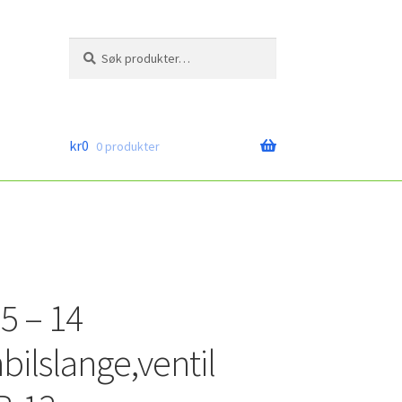
Søk
Søk
etter:
kr
0
0 produkter
5 – 14
bilslange,ventil