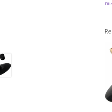
Till
Re