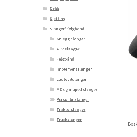
Dekk
Kjetting
Slanger/ felgband
Anlegg slanger
ATV slanger
Felgbånd
Implementslanger
Lastebilslanger
MC og moped slanger
Personbilslanger
Traktorslanger
Truckslanger
Besk