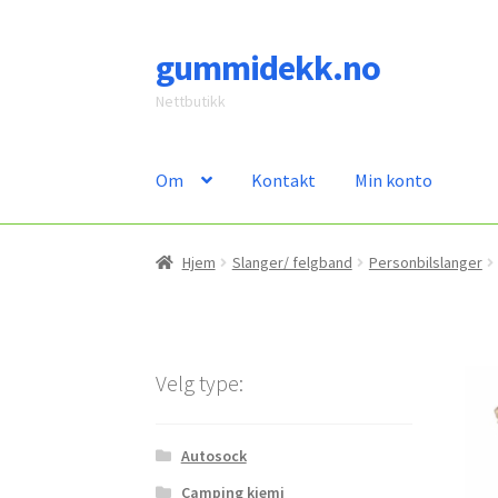
gummidekk.no
Hopp
Hopp
til
til
Nettbutikk
navigasjon
innhold
Om
Kontakt
Min konto
Hjem
Slanger/ felgband
Personbilslanger
Velg type:
Autosock
Camping kjemi