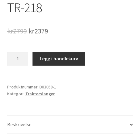
TR-218
Opprinnelig
Nåværende
kr
2799
kr
2379
pris
pris
var:
er:
20.8
Legg i handlekurv
-
kr2799.
kr2379.
34
Traktorslange,ventil
type
Produktnummer:
BX3058-1
Kategori:
Traktorslanger
TR-
218
antall
Beskrivelse