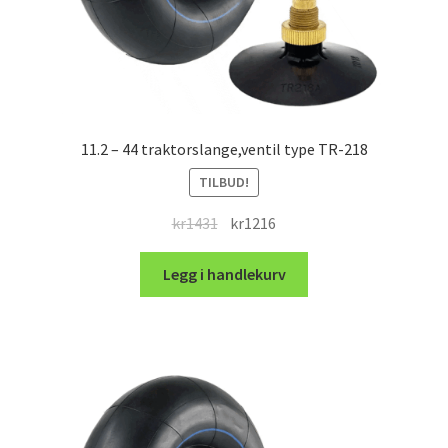
11.2 – 44 traktorslange,ventil type TR-218
TILBUD!
Opprinnelig
Nåværende
kr
1431
kr
1216
pris
pris
var:
er:
Legg i handlekurv
kr1431.
kr1216.