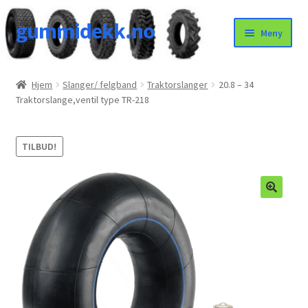
gummidekk.no
Hopp
Hopp
Meny
til
til
navigasjon
innhold
Uncategorized
Hjem
Slanger/ felgband
Traktorslanger
20.8 – 34
Traktorslange,ventil type TR-218
TILBUD!