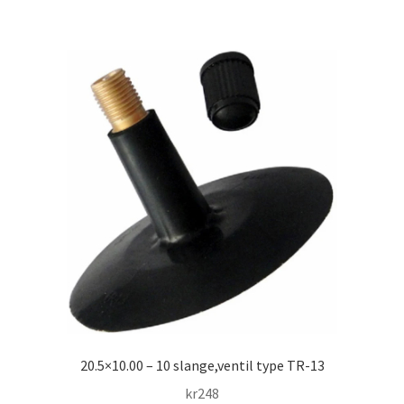
20.5×10.00 – 10 slange,ventil type TR-13
kr
248