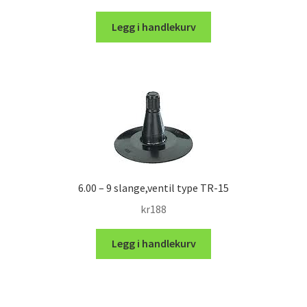
Legg i handlekurv
6.00 – 9 slange,ventil type TR-15
kr
188
Legg i handlekurv