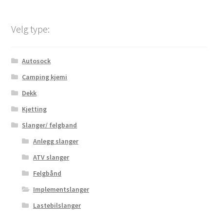
Velg type:
Autosock
Camping kjemi
Dekk
Kjetting
Slanger/ felgband
Anlegg slanger
ATV slanger
Felgbånd
Implementslanger
Lastebilslanger