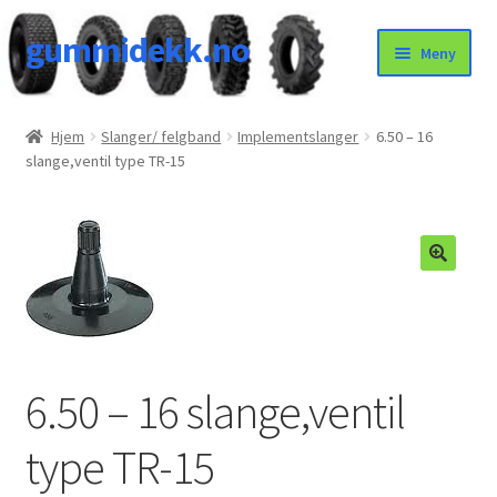
gummidekk.no
Hopp
Hopp
Meny
til
til
navigasjon
innhold
Uncategorized
Hjem
Slanger/ felgband
Implementslanger
6.50 – 16
slange,ventil type TR-15
6.50 – 16 slange,ventil
type TR-15