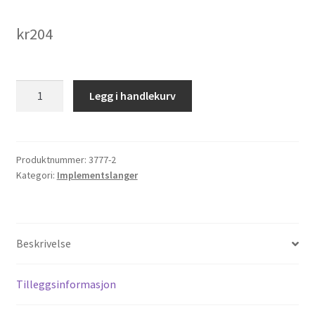
kr
204
6.50
Legg i handlekurv
-
16
slange,ventil
type
Produktnummer:
3777-2
Kategori:
Implementslanger
TR-
15
antall
Beskrivelse
Tilleggsinformasjon