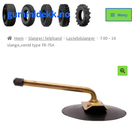
gummidekk.no
Hopp
Hopp
Meny
til
til
navigasjon
innhold
Uncategorized
Hjem
Slanger/ felgband
Lastebilslanger
7.00 – 16
slange,ventil type TR-75A