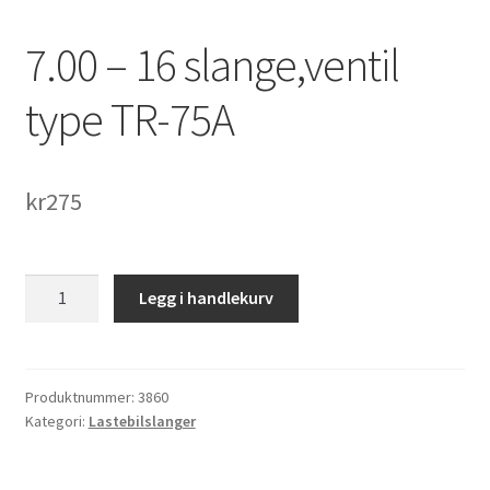
7.00 – 16 slange,ventil
type TR-75A
kr
275
7.00
Legg i handlekurv
-
16
slange,ventil
type
Produktnummer:
3860
Kategori:
Lastebilslanger
TR-
75A
antall