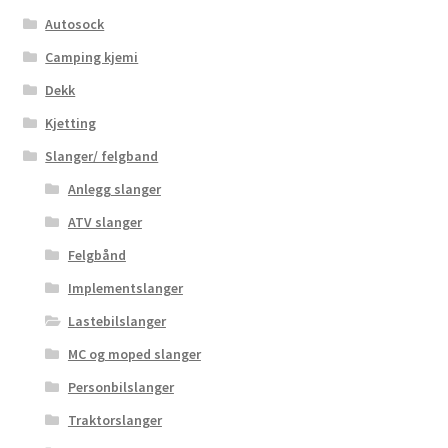
Autosock
Camping kjemi
Dekk
Kjetting
Slanger/ felgband
Anlegg slanger
ATV slanger
Felgbånd
Implementslanger
Lastebilslanger
MC og moped slanger
Personbilslanger
Traktorslanger