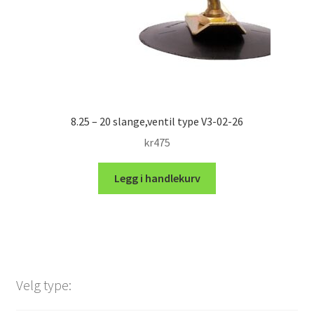
8.25 – 20 slange,ventil type V3-02-26
kr
475
Legg i handlekurv
Velg type: