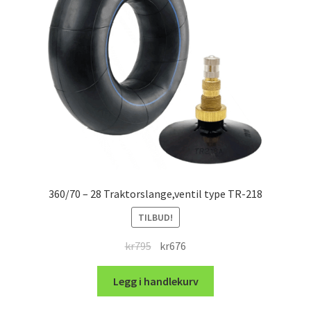
360/70 – 28 Traktorslange,ventil type TR-218
TILBUD!
Opprinnelig
Nåværende
kr
795
kr
676
pris
pris
var:
er:
Legg i handlekurv
kr795.
kr676.