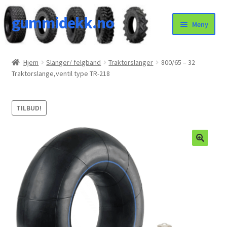
gummidekk.no
Hopp
Hopp
Meny
til
til
navigasjon
innhold
Uncategorized
Hjem
Slanger/ felgband
Traktorslanger
800/65 – 32
Traktorslange,ventil type TR-218
TILBUD!