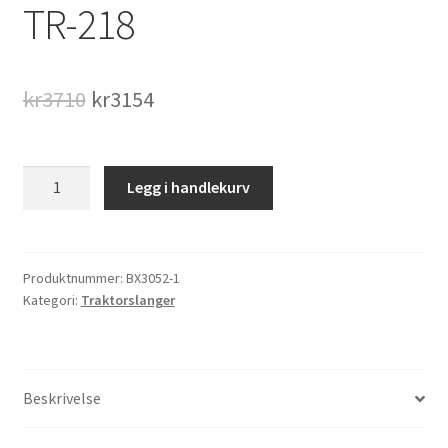
TR-218
Opprinnelig
Nåværende
kr
3710
kr
3154
pris
pris
var:
er:
800/65
Legg i handlekurv
-
kr3710.
kr3154.
32
Traktorslange,ventil
type
Produktnummer:
BX3052-1
Kategori:
Traktorslanger
TR-
218
antall
Beskrivelse