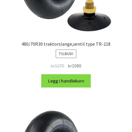
480/70R30 traktorslange,ventil type TR-218
TILBUD!
Opprinnelig
Nåværende
kr
1270
kr
1080
pris
pris
var:
er:
Legg i handlekurv
kr1270.
kr1080.