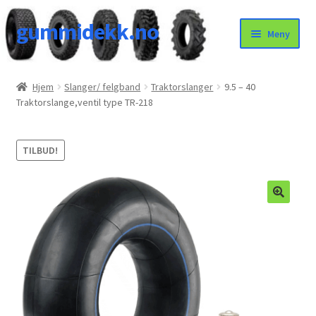
gummidekk.no
Hopp
Hopp
Meny
til
til
navigasjon
innhold
Uncategorized
Hjem
Slanger/ felgband
Traktorslanger
9.5 – 40
Traktorslange,ventil type TR-218
TILBUD!