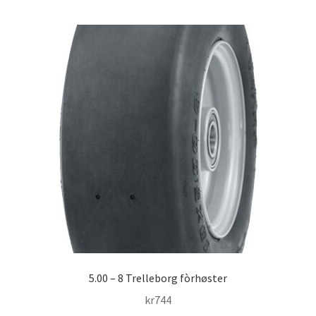
5.00 – 8 Trelleborg fòrhøster
kr
744