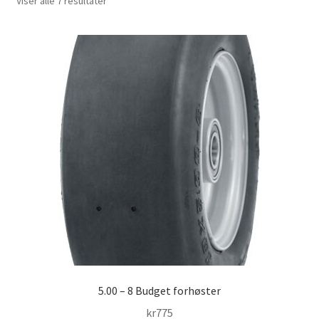
Sortert
Viser alle 7 resultater
etter
propularitet
5.00 – 8 Budget forhøster
kr
775