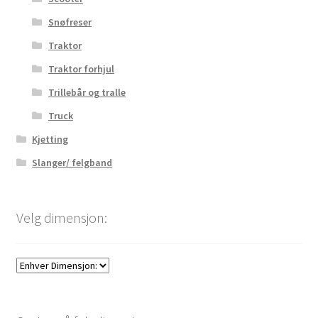
Snøfreser
Traktor
Traktor forhjul
Trillebår og tralle
Truck
Kjetting
Slanger/ felgband
Velg dimensjon: