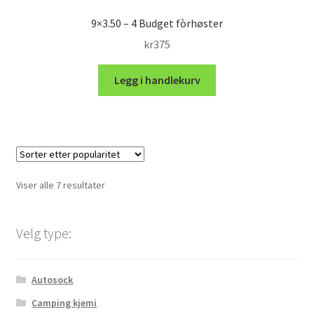
9×3.50 – 4 Budget fòrhøster
kr
375
Legg i handlekurv
Sortert
Viser alle 7 resultater
etter
propularitet
Velg type:
Autosock
Camping kjemi