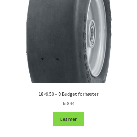
18×9.50 – 8 Budget fòrhøster
kr
844
Les mer