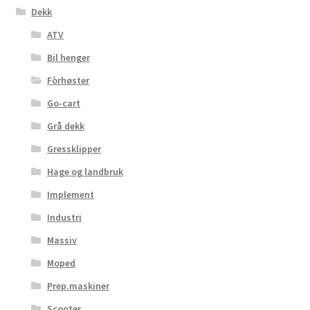
Dekk
ATV
Bil henger
Fòrhøster
Go-cart
Grå dekk
Gressklipper
Hage og landbruk
Implement
Industri
Massiv
Moped
Prep.maskiner
Scooter