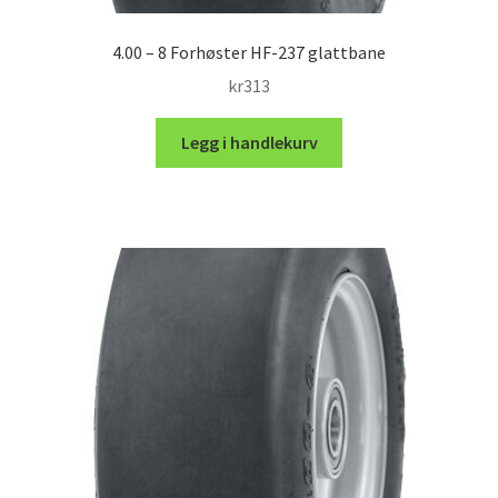
4.00 – 8 Forhøster HF-237 glattbane
kr
313
Legg i handlekurv