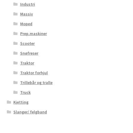
Industri
Massiv
Moped
Prep.maskiner
Scooter
Snøfreser
Traktor
Traktor forhjul
Trillebår og tralle
Truck
Kjetting
Slanger/ felgband