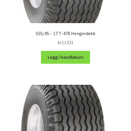
555/45 – 17 T-478 Hengerdekk
kr
11331
Legg i handlekurv