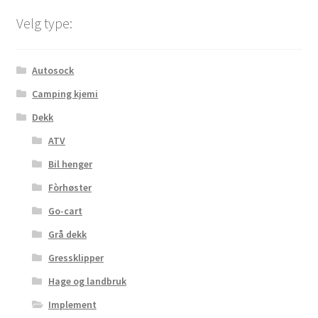
Velg type:
Autosock
Camping kjemi
Dekk
ATV
Bil henger
Fòrhøster
Go-cart
Grå dekk
Gressklipper
Hage og landbruk
Implement