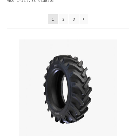
Sortert
Viser 1–12 av 33 resultater
etter
propularitet
1
2
3