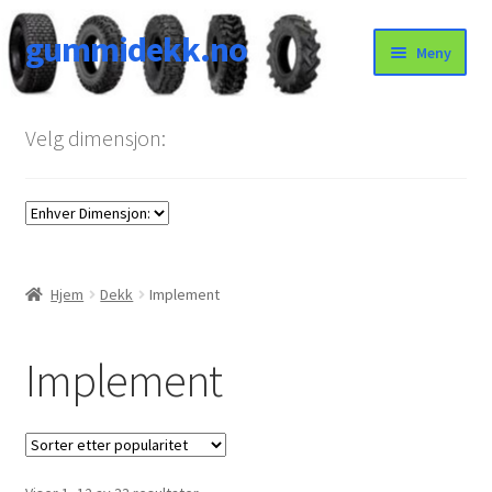
gummidekk.no
Hopp
Hopp
Meny
til
til
navigasjon
innhold
Uncategorized
Velg dimensjon:
Hjem
Dekk
Implement
Implement