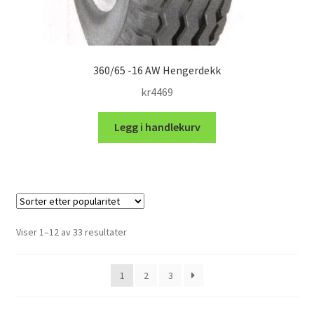
360/65 -16 AW Hengerdekk
kr
4469
Legg i handlekurv
Sortert
Viser 1–12 av 33 resultater
etter
propularitet
1
2
3