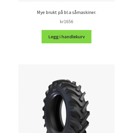
Mye brukt på bl.a såmaskiner.
kr
1656
Legg i handlekurv