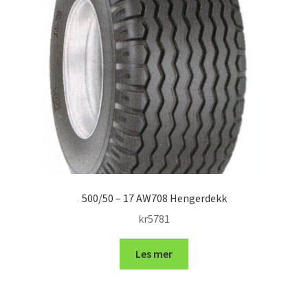
500/50 – 17 AW708 Hengerdekk
kr
5781
Les mer