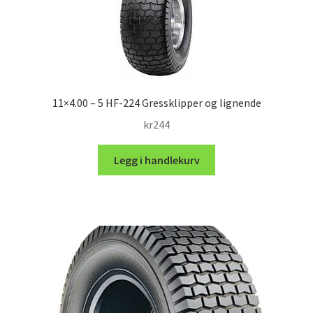
11×4.00 – 5 HF-224 Gressklipper og lignende
kr
244
Legg i handlekurv