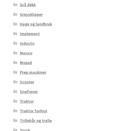
Grå dekk
Gressklipper
Hage og landbruk
Implement
Industri
Massiv
Moped
Prep.maskiner
Scooter
Snøfreser
Traktor
Traktor forhjul
Trillebår og tralle
Truck