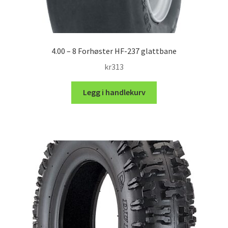
4.00 – 8 Forhøster HF-237 glattbane
kr
313
Legg i handlekurv