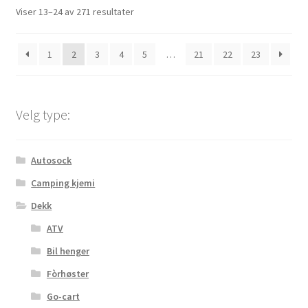
Sortert
Viser 13–24 av 271 resultater
etter
propularitet
1
2
3
4
5
…
21
22
23
Velg type:
Autosock
Camping kjemi
Dekk
ATV
Bil henger
Fòrhøster
Go-cart