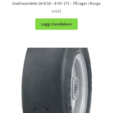
Snøfreserdekk 16×6.50 – 8 HF-271 – På lager i Norge
kr
641
Legg i handlekurv