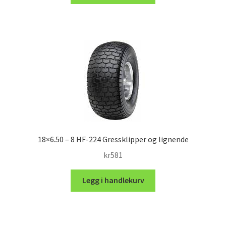
18×6.50 – 8 HF-224 Gressklipper og lignende
kr
581
Legg i handlekurv