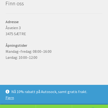
Finn oss
Adresse
Åsveien 3
3475 SÆTRE
Åpningstider
Mandag–fredag: 08:00–16:00
Lørdag: 10:00–12:00
© gummidekk.no 2026
Nå 10% rabatt på Autosock, samt gratis frakt.
Bygget med WooCommerce
.
Fjern