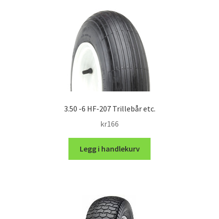
3.50 -6 HF-207 Trillebår etc.
kr
166
Legg i handlekurv