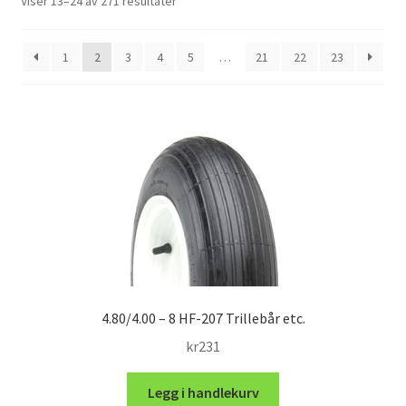
Sortert
Viser 13–24 av 271 resultater
etter
propularitet
1
2
3
4
5
…
21
22
23
4.80/4.00 – 8 HF-207 Trillebår etc.
kr
231
Legg i handlekurv