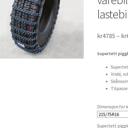
lastebi
kr
4785
–
kr
Supertett pigg
Superte
Vridd, ro
Skånsom
Tilpasse
Dimensjon for k
Supertett piggkj