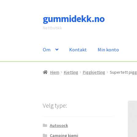
gummidekk.no
Hopp
Hopp
til
til
Nettbutikk
navigasjon
innhold
Om
Kontakt
Min konto
Hjem
Kjetting
Piggkjetting
Supertett piggk
Velg type:
Autosock
Camping kjemi