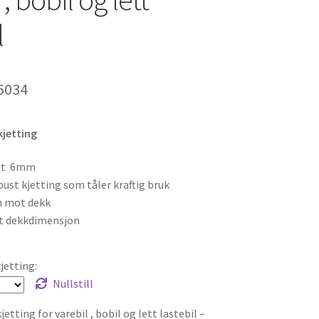
l
Prisområde:
6034
kr4785
kjetting
til
kr6034
tt 6mm
bust kjetting som tåler kraftig bruk
 mot dekk
t dekkdimensjon
jetting:
Nullstill
etting for varebil , bobil og lett lastebil –