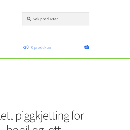
Søk
Søk
etter:
kr
0
0 produkter
tt piggkjetting for
 , bobil og lett