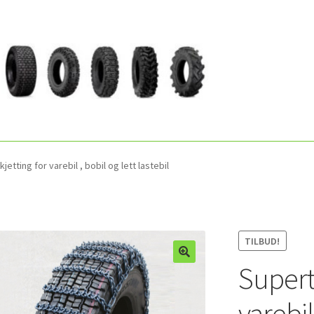
jetting for varebil , bobil og lett lastebil
TILBUD!
Superte
varebil