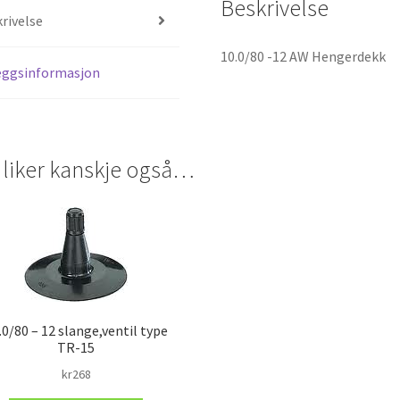
Beskrivelse
rivelse
10.0/80 -12 AW Hengerdekk
eggsinformasjon
 liker kanskje også…
.0/80 – 12 slange,ventil type
TR-15
kr
268