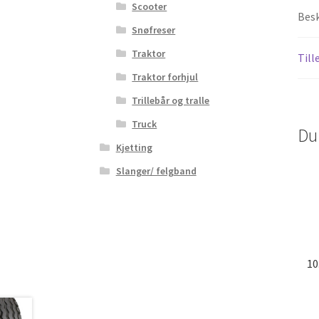
Scooter
Besk
Snøfreser
Traktor
Till
Traktor forhjul
Trillebår og tralle
Truck
Du
Kjetting
Slanger/ felgband
10