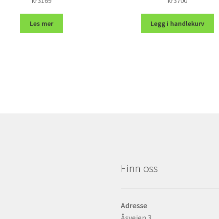
kr
3169
kr
3700
Les mer
Legg i handlekurv
Finn oss
Adresse
Åsveien 3