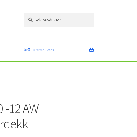
Søk
Søk
etter:
kr
0
0 produkter
0 -12 AW
rdekk