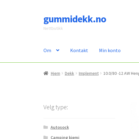
gummidekk.no
Hopp
Hopp
til
til
Nettbutikk
navigasjon
innhold
Om
Kontakt
Min konto
Hjem
Dekk
Implement
10.0/80 -12 AW He
Velg type:
Autosock
Camping kjemi