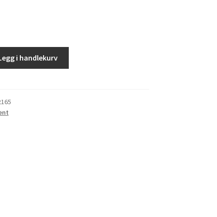
Legg i handlekurv
2165
ent