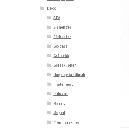
Dekk
ATV
Bil henger
Fòrhøster
Go-cart
Grå dekk
Gressklipper
Hage og landbruk
Implement
Industri
Massiv
Moped
Prep.maskiner