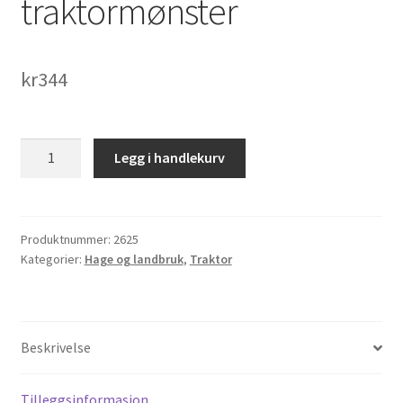
traktormønster
kr
344
13x5.00
Legg i handlekurv
-
6
Dekk
med
Produktnummer:
2625
Kategorier:
Hage og landbruk
,
Traktor
traktormønster
antall
Beskrivelse
Tilleggsinformasjon