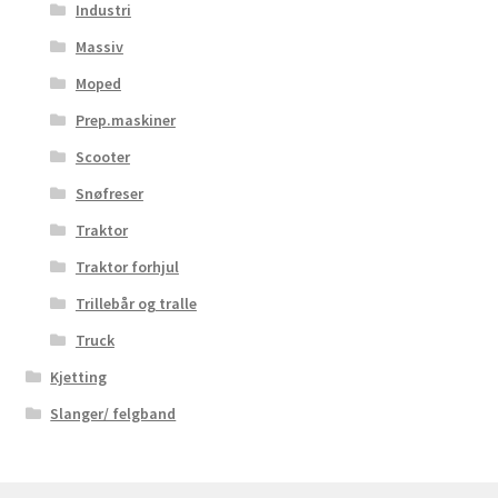
Industri
Massiv
Moped
Prep.maskiner
Scooter
Snøfreser
Traktor
Traktor forhjul
Trillebår og tralle
Truck
Kjetting
Slanger/ felgband