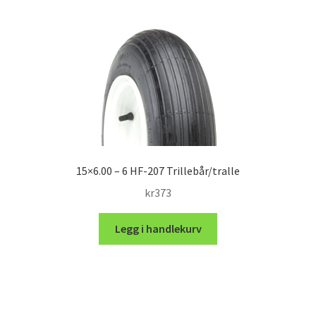
15×6.00 – 6 HF-207 Trillebår/tralle
kr
373
Legg i handlekurv