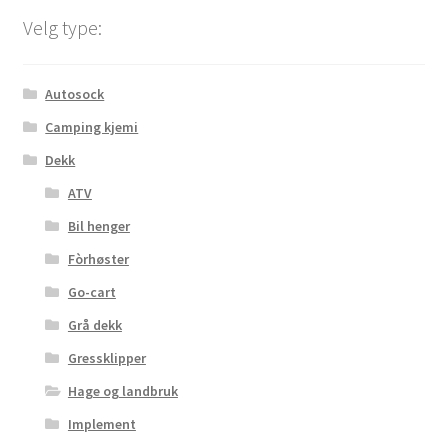
Velg type:
Autosock
Camping kjemi
Dekk
ATV
Bil henger
Fòrhøster
Go-cart
Grå dekk
Gressklipper
Hage og landbruk
Implement