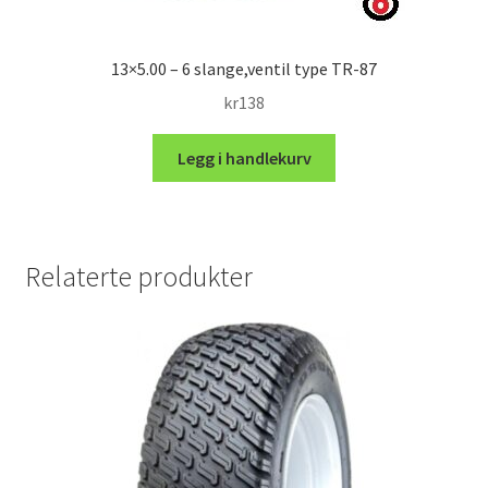
13×5.00 – 6 slange,ventil type TR-87
kr
138
Legg i handlekurv
Relaterte produkter