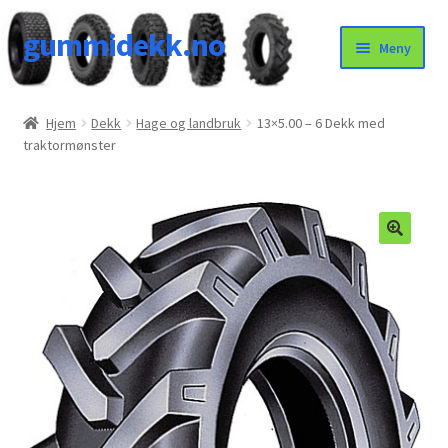
gummidekk.no
Hopp
Hopp
Meny
til
til
navigasjon
innhold
Uncategorized
Hjem
Dekk
Hage og landbruk
13×5.00 – 6 Dekk med
traktormønster