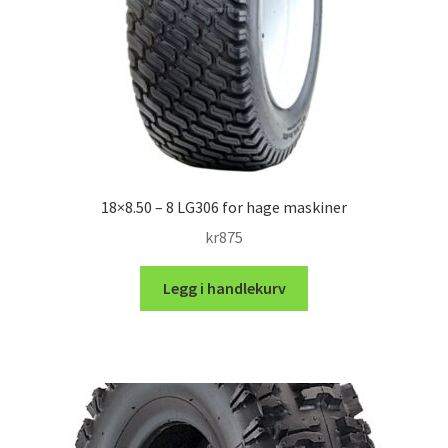
18×8.50 – 8 LG306 for hage maskiner
kr
875
Legg i handlekurv