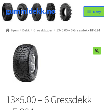
gummidekk.no
Hopp
Hopp
Meny
til
til
navigasjon
innhold
Uncategorized
Hjem
Dekk
Gressklipper
13×5.00 – 6 Gressdekk HF-224
13×5.00 – 6 Gressdekk