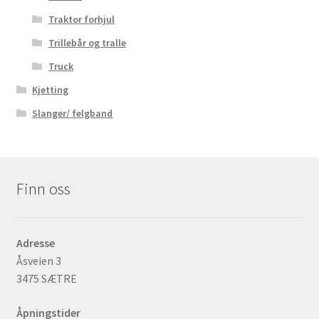
Traktor forhjul
Trillebår og tralle
Truck
Kjetting
Slanger/ felgband
Finn oss
Adresse
Åsveien 3
3475 SÆTRE
Åpningstider