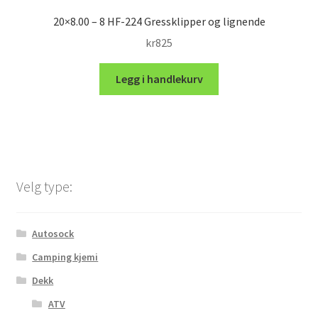
20×8.00 – 8 HF-224 Gressklipper og lignende
kr
825
Legg i handlekurv
Velg type:
Autosock
Camping kjemi
Dekk
ATV