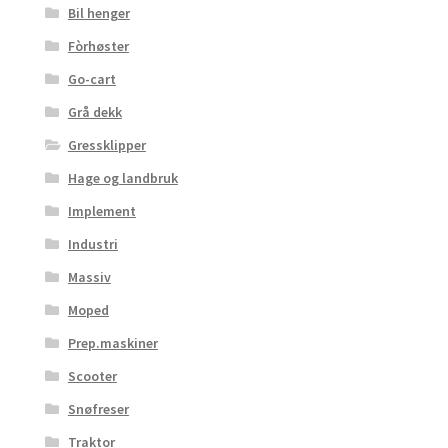
Bil henger
Fòrhøster
Go-cart
Grå dekk
Gressklipper
Hage og landbruk
Implement
Industri
Massiv
Moped
Prep.maskiner
Scooter
Snøfreser
Traktor