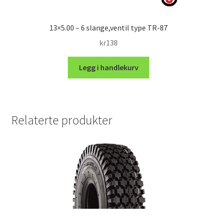
13×5.00 – 6 slange,ventil type TR-87
kr
138
Legg i handlekurv
Relaterte produkter