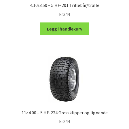
4.10/3.50 – 5 HF-201 Trillebår/tralle
kr
244
Legg i handlekurv
11×4.00 – 5 HF-224 Gressklipper og lignende
kr
244