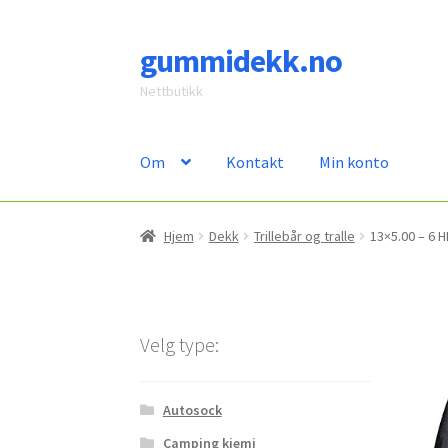
gummidekk.no
Hopp
Hopp
til
til
Nettbutikk
navigasjon
innhold
Om
Kontakt
Min konto
Hjem
Dekk
Trillebår og tralle
13×5.00 – 6 H
Velg type:
Autosock
Camping kjemi