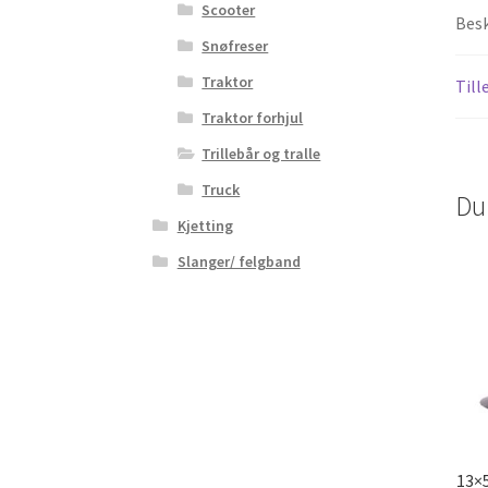
Scooter
Besk
Snøfreser
Traktor
Till
Traktor forhjul
Trillebår og tralle
Truck
Du
Kjetting
Slanger/ felgband
13×5