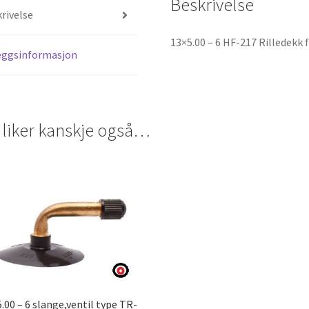
Beskrivelse
rivelse
13×5.00 – 6 HF-217 Rilledekk f
eggsinformasjon
 liker kanskje også…
.00 – 6 slange,ventil type TR-