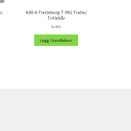
c.
4.00-6 Trelleborg T-991 Tralle/
Trillebår
kr
463
Legg i handlekurv