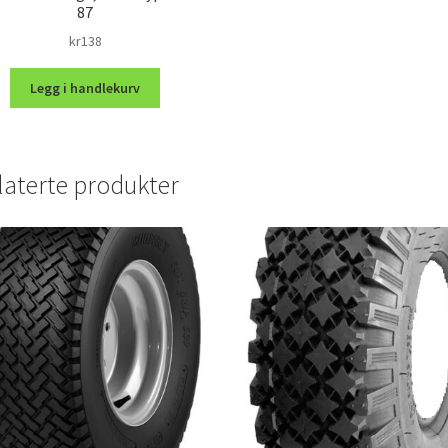
87
kr
138
Legg i handlekurv
laterte produkter