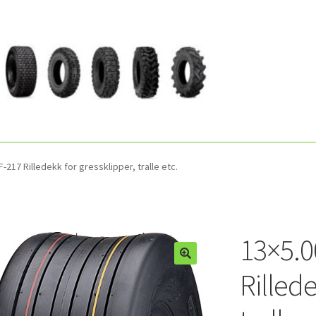
F-217 Rilledekk for gressklipper, tralle etc.
13×5.0
Rillede