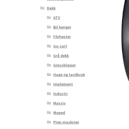
Dekk
ATV
Bil henger
Fòrhøster
Go-cart
Grå dekk
Gressklipper
Hage og landbruk
Implement
Industri
Massiv
Moped
Prep.maskiner