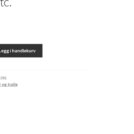
tc.
Legg i handlekurv
2361
r og tralle