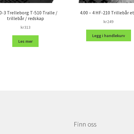
0-3 Trelleborg T-510 Tralle /
4.00 – 4 HF-210 Trillebår et
trillebår / redskap
kr
249
kr
313
Legg i handlekurv
Les mer
Finn oss