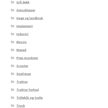
Grå dekk
Gressklipper
Hage og landbruk
Implement
Industri
Massiv
Moped
Prep.maskiner
Scooter
Snøfreser
Traktor
Traktor forhjul
Trillebår og tralle
Truck