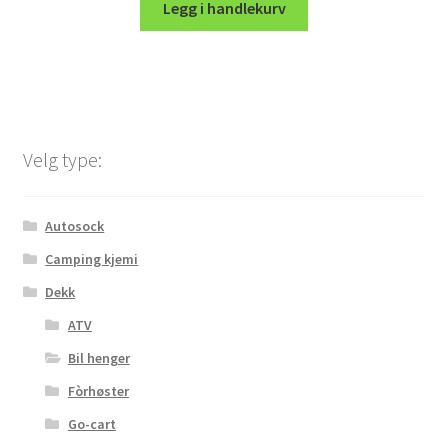
Legg i handlekurv
Velg type:
Autosock
Camping kjemi
Dekk
ATV
Bil henger
Fòrhøster
Go-cart