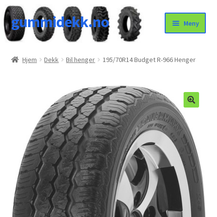
gummidekk.no
Hopp
Hopp
Meny
til
til
navigasjon
innhold
Uncategorized
Hjem
Dekk
Bil henger
195/70R14 Budget R-966 Henger