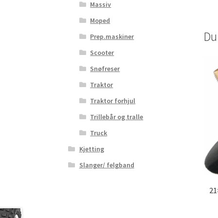
Massiv
Moped
Du
Prep.maskiner
Scooter
Snøfreser
Traktor
Traktor forhjul
Trillebår og tralle
Truck
Kjetting
Slanger/ felgband
21