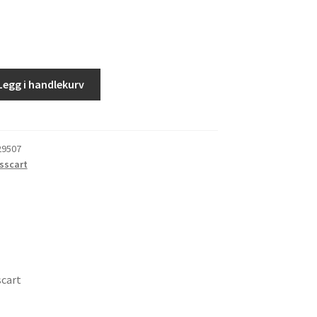
Legg i handlekurv
29507
sscart
scart