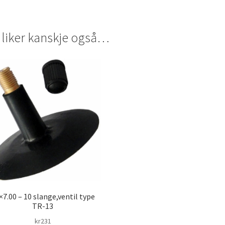
 liker kanskje også…
×7.00 – 10 slange,ventil type
TR-13
kr
231