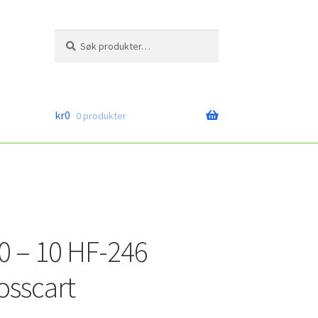
Søk
Søk
etter:
kr
0
0 produkter
0 – 10 HF-246
osscart