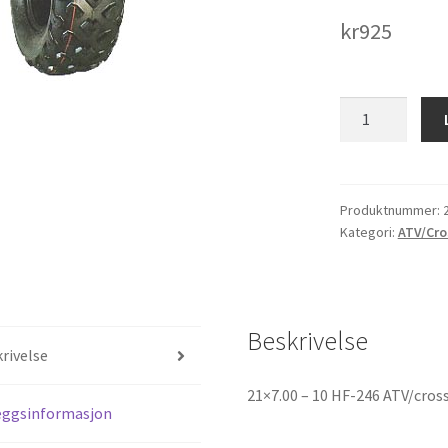
kr
925
21x7.00
-
10
HF-
246
Produktnummer:
Kategori:
ATV/Cro
ATV/crosscart
antall
Beskrivelse
rivelse
21×7.00 – 10 HF-246 ATV/cros
eggsinformasjon