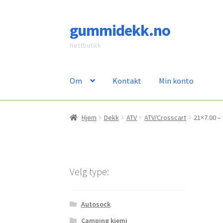
gummidekk.no
Hopp
Hopp
til
til
Nettbutikk
navigasjon
innhold
Om
Kontakt
Min konto
Hjem
Dekk
ATV
ATV/Crosscart
21×7.00 –
Velg type:
Autosock
Camping kjemi