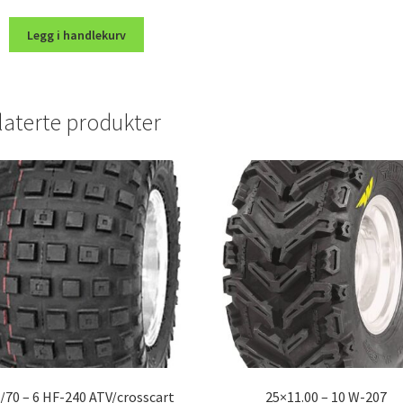
Legg i handlekurv
laterte produkter
/70 – 6 HF-240 ATV/crosscart
25×11.00 – 10 W-207