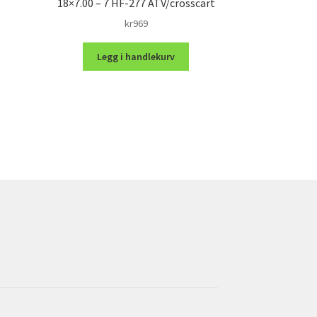
18×7.00 – 7 HF-277 ATV/crosscart
kr
969
Legg i handlekurv