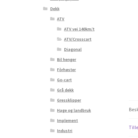
Dekk
ATV
ATV vei 140km/t
ATV/Crosscart
Diagonal
Bil henger
Fòrhøster
Go-cart
Grå dekk
Gressklipper
Besk
Hage og landbruk
Implement
Till
Industri