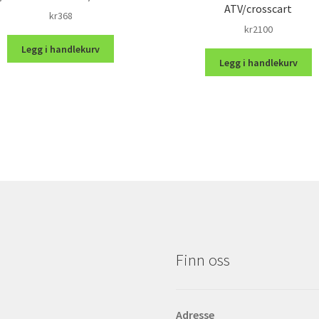
ATV/crosscart
kr
368
kr
2100
Legg i handlekurv
Legg i handlekurv
Finn oss
Adresse