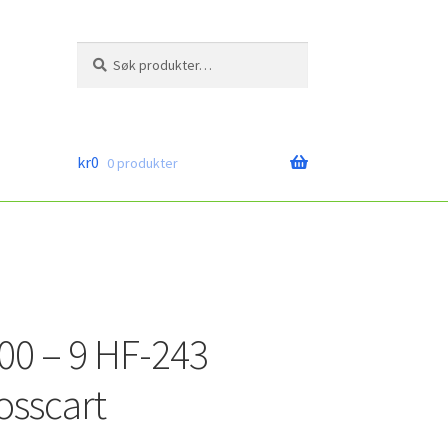
Søk
Søk
etter:
kr
0
0 produkter
00 – 9 HF-243
osscart