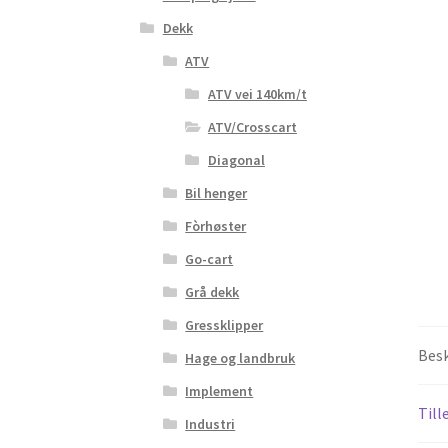
Dekk
ATV
ATV vei 140km/t
ATV/Crosscart
Diagonal
Bil henger
Fòrhøster
Go-cart
Grå dekk
Gressklipper
Besk
Hage og landbruk
Implement
Till
Industri