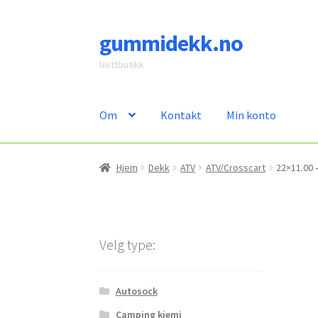
gummidekk.no
Hopp
Hopp
til
til
Nettbutikk
navigasjon
innhold
Om
Kontakt
Min konto
Hjem
Dekk
ATV
ATV/Crosscart
22×11.00 
Velg type:
Autosock
Camping kjemi