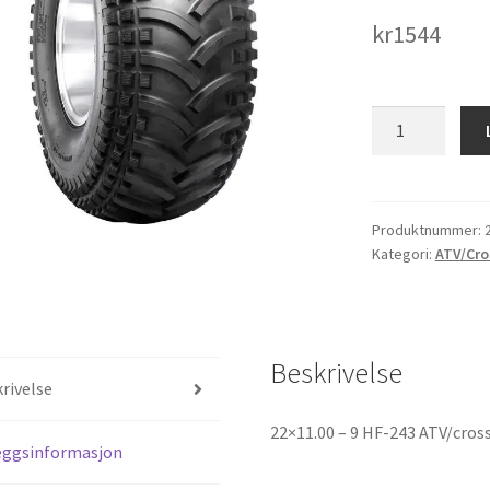
kr
1544
22x11.00
-
9
HF-
243
Produktnummer:
Kategori:
ATV/Cro
ATV/crosscart
antall
Beskrivelse
rivelse
22×11.00 – 9 HF-243 ATV/cros
eggsinformasjon