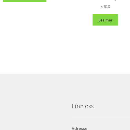
kr
913
Les mer
Finn oss
Adresse