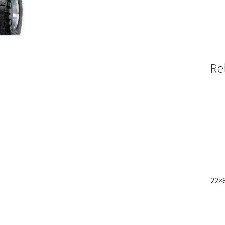
Re
22×8