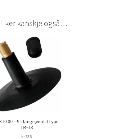
 liker kanskje også…
×10.00 – 9 slange,ventil type
TR-13
kr
256