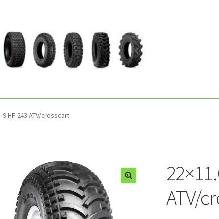
– 9 HF-243 ATV/crosscart
22×11.
ATV/cr