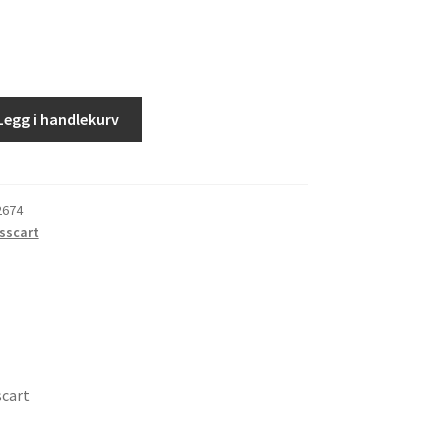
Legg i handlekurv
2674
sscart
scart