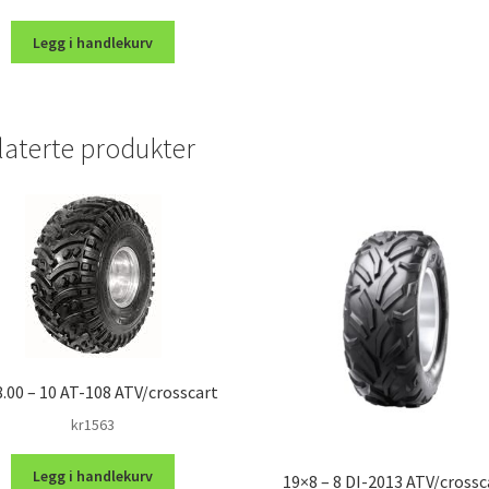
Legg i handlekurv
laterte produkter
.00 – 10 AT-108 ATV/crosscart
kr
1563
Legg i handlekurv
19×8 – 8 DI-2013 ATV/crossc