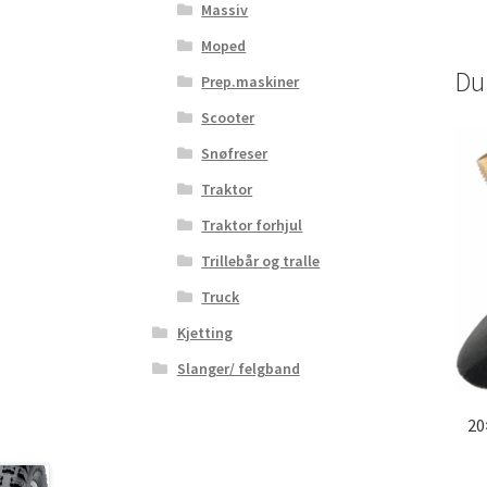
Massiv
Moped
Du
Prep.maskiner
Scooter
Snøfreser
Traktor
Traktor forhjul
Trillebår og tralle
Truck
Kjetting
Slanger/ felgband
20