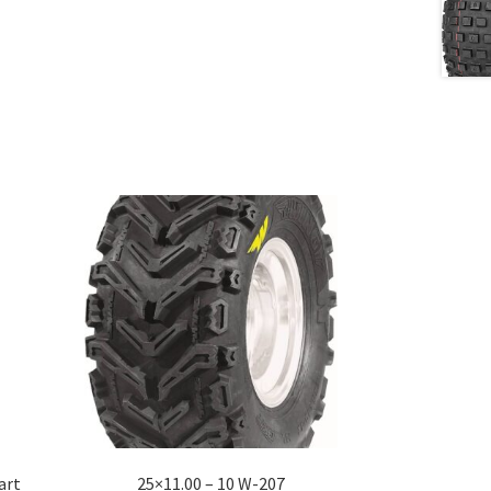
art
25×11.00 – 10 W-207