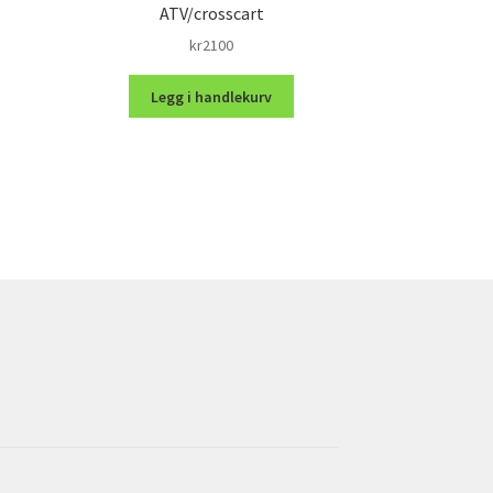
ATV/crosscart
kr
2100
Legg i handlekurv