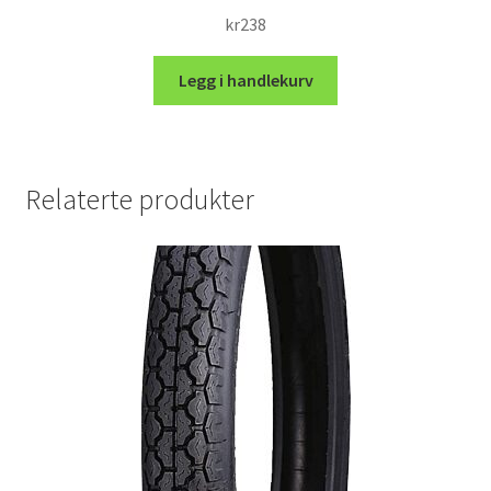
kr
238
Legg i handlekurv
Relaterte produkter