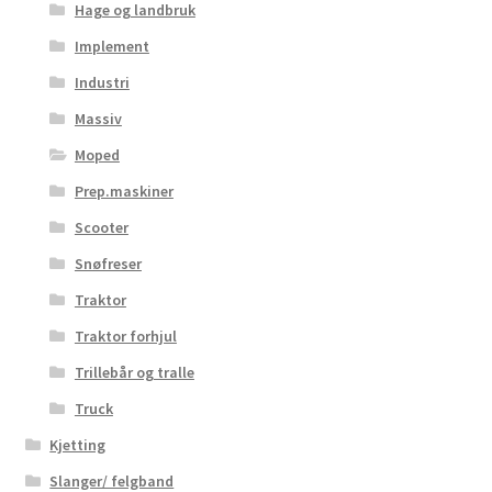
Hage og landbruk
Implement
Industri
Massiv
Moped
Prep.maskiner
Scooter
Snøfreser
Traktor
Traktor forhjul
Trillebår og tralle
Truck
Kjetting
Slanger/ felgband