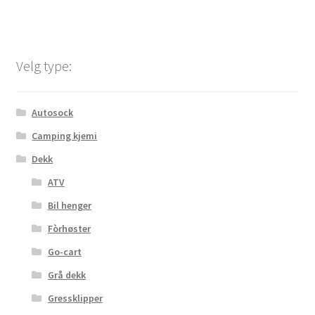
Velg type:
Autosock
Camping kjemi
Dekk
ATV
Bil henger
Fòrhøster
Go-cart
Grå dekk
Gressklipper