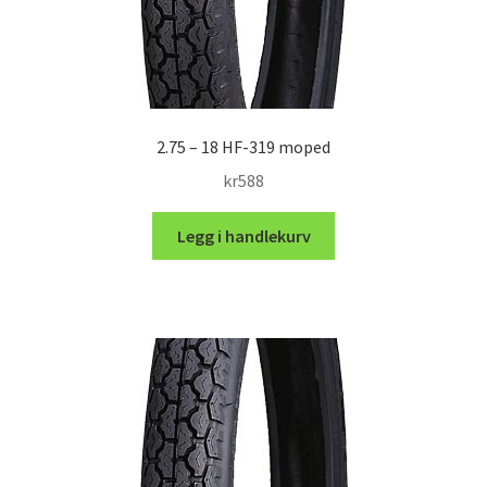
2.75 – 18 HF-319 moped
kr
588
Legg i handlekurv