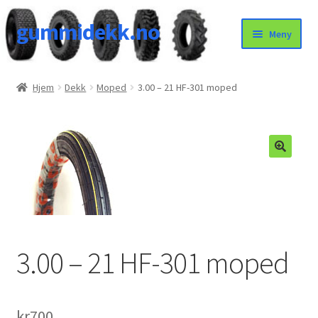
gummidekk.no
Hopp
Hopp
Meny
til
til
navigasjon
innhold
Uncategorized
Hjem
Dekk
Moped
3.00 – 21 HF-301 moped
3.00 – 21 HF-301 moped
kr
700