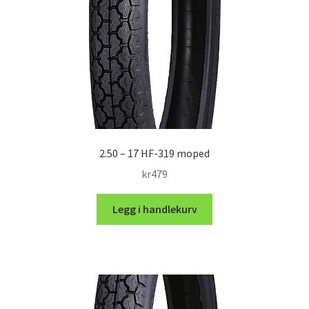
2.50 – 17 HF-319 moped
kr
479
Legg i handlekurv