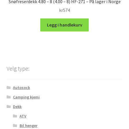
Snøfreserdekk 4.80 – 8 (4.00 – 8) HF-271 – På lager i Norge
kr
574
Legg i handlekurv
Velg type:
Autosock
Camping kjemi
Dekk
ATV
Bil henger