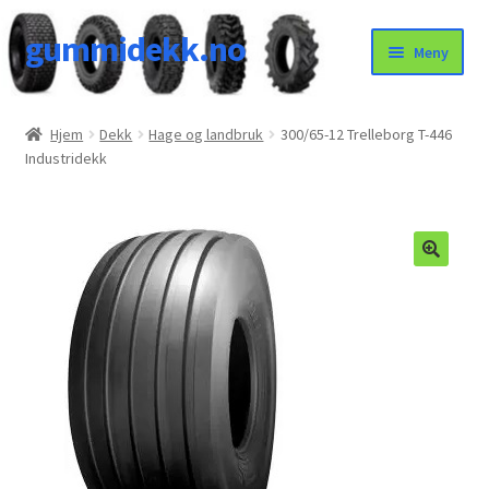
gummidekk.no
Hopp
Hopp
Meny
til
til
navigasjon
innhold
Uncategorized
Hjem
Dekk
Hage og landbruk
300/65-12 Trelleborg T-446
Industridekk