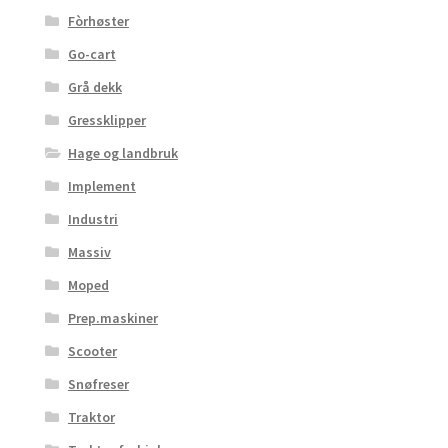
Fòrhøster
Go-cart
Grå dekk
Gressklipper
Hage og landbruk
Implement
Industri
Massiv
Moped
Prep.maskiner
Scooter
Snøfreser
Traktor