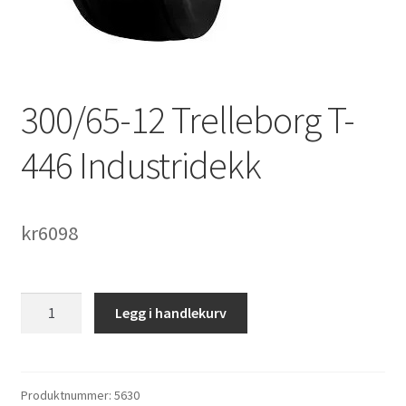
300/65-12 Trelleborg T-
446 Industridekk
kr
6098
300/65-
Legg i handlekurv
12
Trelleborg
T-
446
Produktnummer:
5630