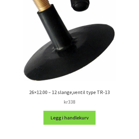
26×12.00 – 12 slange,ventil type TR-13
kr
338
Legg i handlekurv