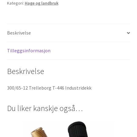
Kategori:
Hage og landbruk
Industridekk
antall
Beskrivelse
Tilleggsinformasjon
Beskrivelse
300/65-12 Trelleborg T-446 Industridekk
Du liker kanskje også…