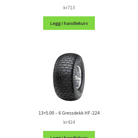
kr
713
Legg i handlekurv
13×5.00 – 6 Gressdekk HF-224
kr
424
Legg i handlekurv