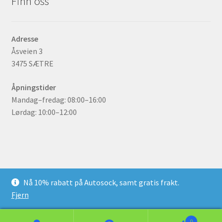
Finn oss
Adresse
Åsveien 3
3475 SÆTRE
Åpningstider
Mandag–fredag: 08:00–16:00
Lørdag: 10:00–12:00
© gummidekk.no 2026
Nå 10% rabatt på Autosock, samt gratis frakt.
Bygget med WooCommerce
.
Fjern
0