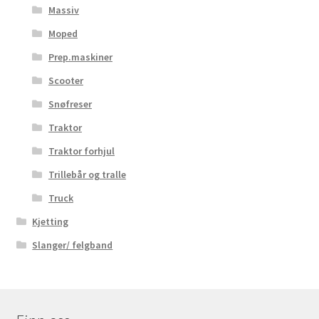
Massiv
Moped
Prep.maskiner
Scooter
Snøfreser
Traktor
Traktor forhjul
Trillebår og tralle
Truck
Kjetting
Slanger/ felgband