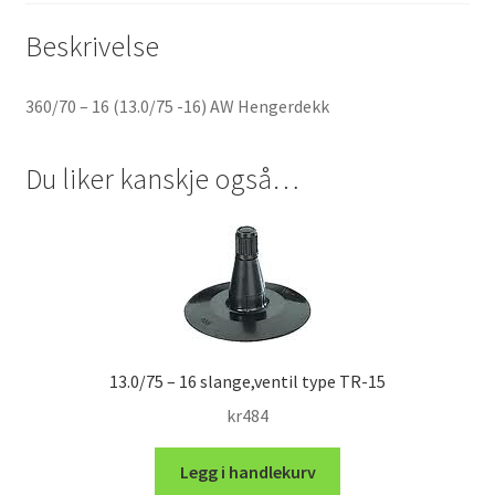
Beskrivelse
360/70 – 16 (13.0/75 -16) AW Hengerdekk
Du liker kanskje også…
13.0/75 – 16 slange,ventil type TR-15
kr
484
Legg i handlekurv