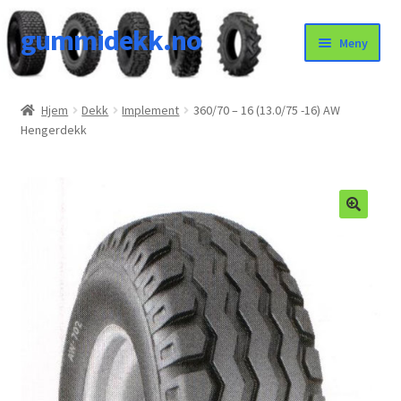
gummidekk.no
Hopp
Hopp
Meny
til
til
navigasjon
innhold
Uncategorized
Hjem
Dekk
Implement
360/70 – 16 (13.0/75 -16) AW
Hengerdekk