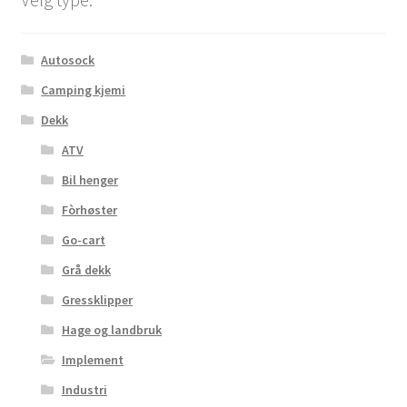
Autosock
Camping kjemi
Dekk
ATV
Bil henger
Fòrhøster
Go-cart
Grå dekk
Gressklipper
Hage og landbruk
Implement
Industri