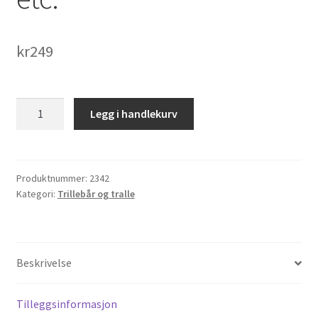
kr
249
4.00
Legg i handlekurv
-
4
HF-
210
Produktnummer:
2342
Kategori:
Trillebår og tralle
Trillebår
etc.
antall
Beskrivelse
Tilleggsinformasjon