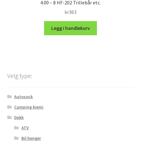
4.00 – 8 HF-202 Trillebår etc.
kr
363
Legg i handlekurv
Velg type:
Autosock
Camping kjemi
Dekk
ATV
Bil henger