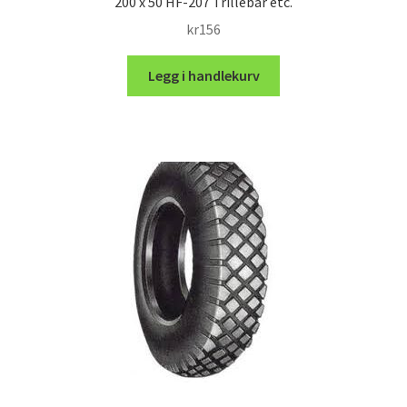
200 x 50 HF-207 Trillebår etc.
kr
156
Legg i handlekurv