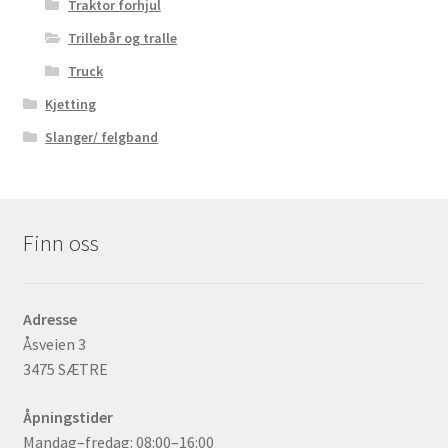
Traktor forhjul
Trillebår og tralle
Truck
Kjetting
Slanger/ felgband
Finn oss
Adresse
Åsveien 3
3475 SÆTRE
Åpningstider
Mandag–fredag: 08:00–16:00