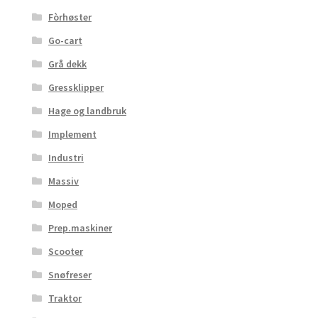
Fòrhøster
Go-cart
Grå dekk
Gressklipper
Hage og landbruk
Implement
Industri
Massiv
Moped
Prep.maskiner
Scooter
Snøfreser
Traktor