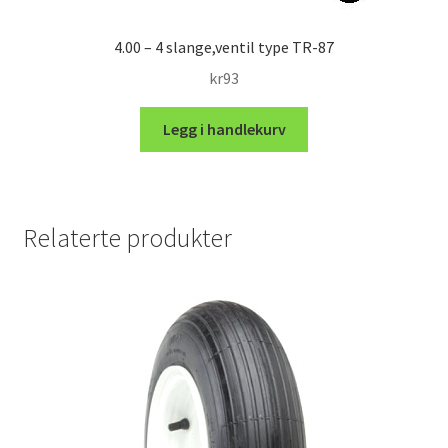
4.00 – 4 slange,ventil type TR-87
kr
93
Legg i handlekurv
Relaterte produkter