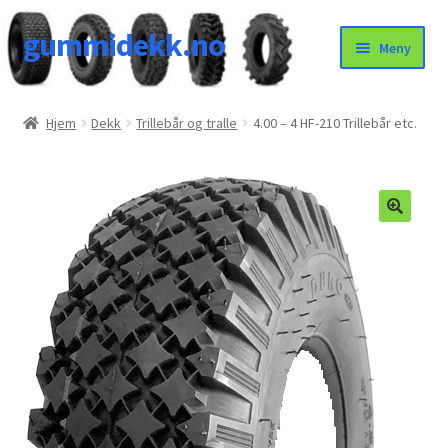
gummidekk.no
Hopp
Hopp
Meny
til
til
navigasjon
innhold
Uncategorized
Hjem
Dekk
Trillebår og tralle
4.00 – 4 HF-210 Trillebår etc.