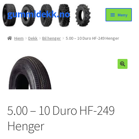
gummidekk.no
Hopp
Hopp
Meny
til
til
navigasjon
innhold
Uncategorized
Hjem
Dekk
Bil henger
5.00 – 10 Duro HF-249 Henger
5.00 – 10 Duro HF-249
Henger