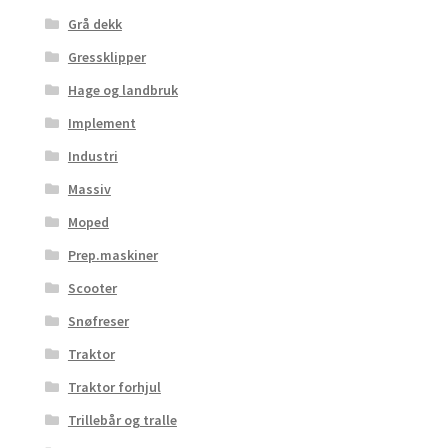
Grå dekk
Gressklipper
Hage og landbruk
Implement
Industri
Massiv
Moped
Prep.maskiner
Scooter
Snøfreser
Traktor
Traktor forhjul
Trillebår og tralle