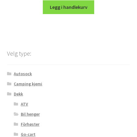
Legg i handlekurv
Velg type:
Autosock
Camping kjemi
Dekk
ATV
Bil henger
Fòrhøster
Go-cart