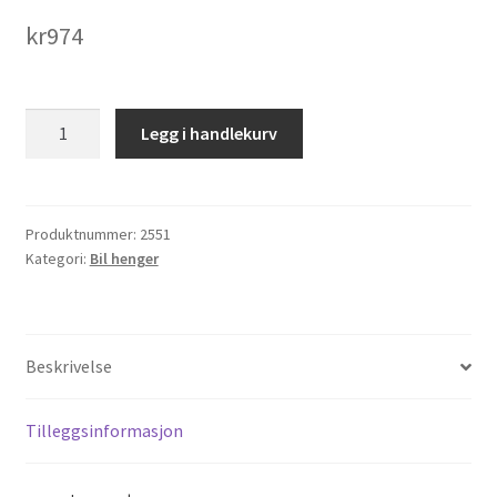
kr
974
5.00
Legg i handlekurv
-
10
Duro
HF-
Produktnummer:
2551
Kategori:
Bil henger
249
Henger
antall
Beskrivelse
Tilleggsinformasjon