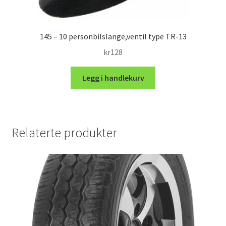
145 – 10 personbilslange,ventil type TR-13
kr
128
Legg i handlekurv
Relaterte produkter