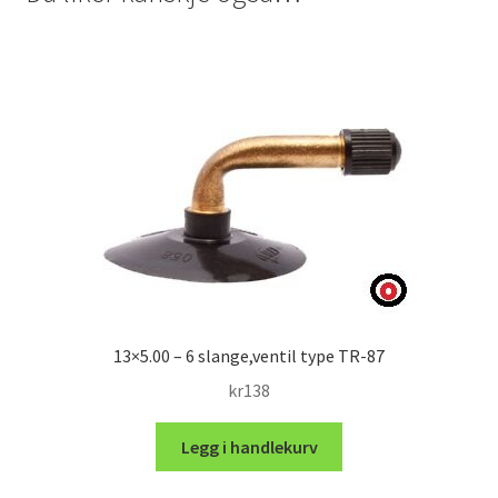
13×5.00 – 6 slange,ventil type TR-87
kr
138
Legg i handlekurv