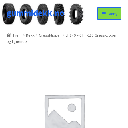
gummidekk.no
Hopp
Hopp
Meny
til
til
navigasjon
innhold
Uncategorized
Hjem
Dekk
Gressklipper
LP140 – 6 HF-213 Gressklipper
og lignende