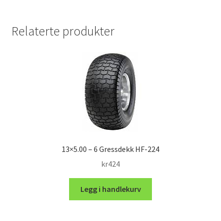
Relaterte produkter
13×5.00 – 6 Gressdekk HF-224
kr
424
Legg i handlekurv