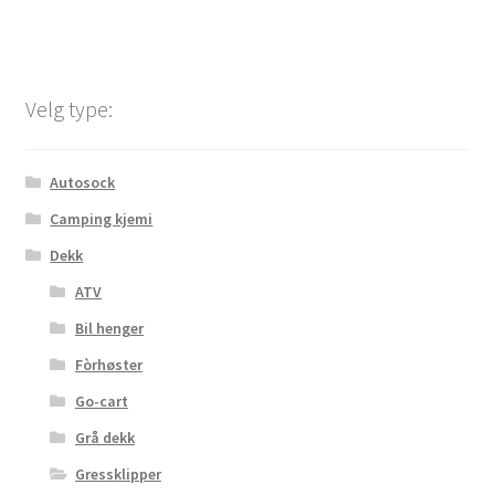
Velg type:
Autosock
Camping kjemi
Dekk
ATV
Bil henger
Fòrhøster
Go-cart
Grå dekk
Gressklipper