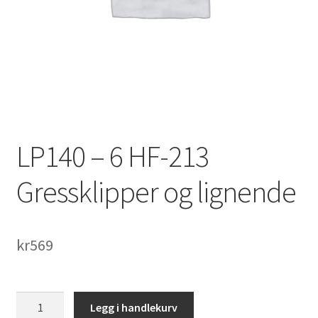
LP140 – 6 HF-213
Gressklipper og lignende
kr
569
LP140
Legg i handlekurv
-