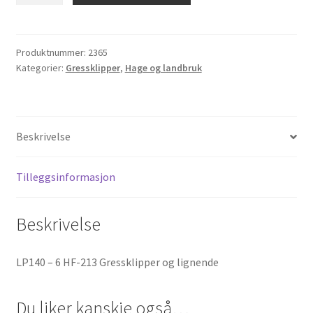
6
HF-
213
Produktnummer:
2365
Kategorier:
Gressklipper
,
Hage og landbruk
Gressklipper
og
lignende
antall
Beskrivelse
Tilleggsinformasjon
Beskrivelse
LP140 – 6 HF-213 Gressklipper og lignende
Du liker kanskje også…