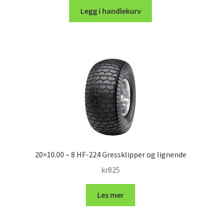
Legg i handlekurv
20×10.00 – 8 HF-224 Gressklipper og lignende
kr
825
Les mer